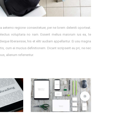
 aeterno regione consectetuer, per ne lorem deleniti oporteat.
electus voluptaria no nam. Essent melius maiorum ius ea, te
ieque liberavisse, his et elitr audiam appellantur. Ei usu magna
is, cum ei mucius definitionem. Dicant scripserit eu pri, ne nec
bus, alienum referrentur.