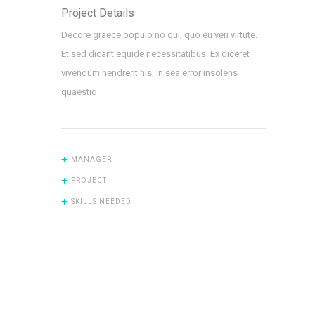
Project Details
Decore graece populo no qui, quo eu veri virtute.
Et sed dicant equide necessitatibus. Ex diceret
vivendum hendrerit his, in sea error insolens
quaestio.
MANAGER
PROJECT
SKILLS NEEDED