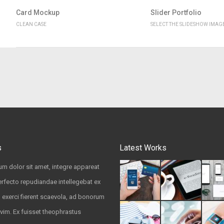
Card Mockup
Slider Portfolio
CLEAN CASE
SELECT THE SLIDESHOW IMAG
s
Latest Works
m dolor sit amet, integre appareat
rfecto repudiandae intellegebat ex
u exerci fierent scaevola, ad bonorum
vim. Ex fuisset theophrastus