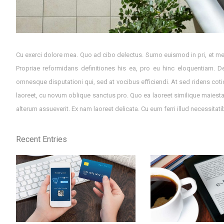
Cu exerci dolore mea. Quo ad cibo delectus. Sumo euismod in pri, et mea
Propriae reformidans definitiones his ea, pro eu hinc eloquentiam. D
omnesque disputationi qui, sed at vocibus efficiendi. At sed ridens cotid
laoreet, cu novum oblique sanctus pro. Quo ea laoreet similique maiestat
alterum assueverit. Ex nam laoreet delicata. Cu eum ferri illud necessitati
Recent Entries