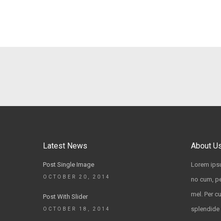
Latest News
About U
Post Single Image
Lorem ipsu
OCTOBER 20, 2014
no cum, pe
mel. Per c
Post With Slider
splendide 
OCTOBER 18, 2014