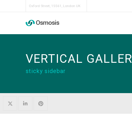
Oxford Street, 15561, London UK
VERTICAL GALLE
sticky sidebar