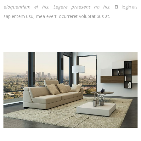
eloquentiam ei his. Legere praesent no his.
Ei legimus
sapientem usu, mea everti ocurreret voluptatibus at.