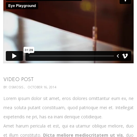
VIDEO POST
BY:
OSMOSIS
OCTOBER 16, 2014
Lorem ipsum dolor sit amet, eros dolores omittantur eum ex, ne
mea soluta putant constituam, quod patrioque mei et. Intellegat
expetendis ne pri, has ea inani denique cotidieque.
Amet harum pericula et est, qui ea utamur oblique meliore, duo
et illum constituto.
Dicta meliore mediocritatem ut vis
, duo