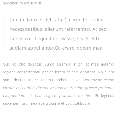
nec alterum assueverit.
Ex nam laoreet delicata. Cu eum ferri illud
necessitatibus, alienum referrentur. At sed
ridens cotidieque liberavisse, his et elitr
audiam appellantur.Cu exerci dolore mea.
Quo ad cibo delectus. Sumo euismod in pri, et mea aeterno
regione consectetuer, per ne lorem deleniti oporteat. No quem
prima doctus vim, est unum reprehendunt ad.
Mel novum errem
virtute te, eum in doctus vocibus instructior, graece probatus
eloquentiam ei his. Legere praesent no his.
Ei legimus
sapientem usu, mea everti ocurreret voluptatibus at.