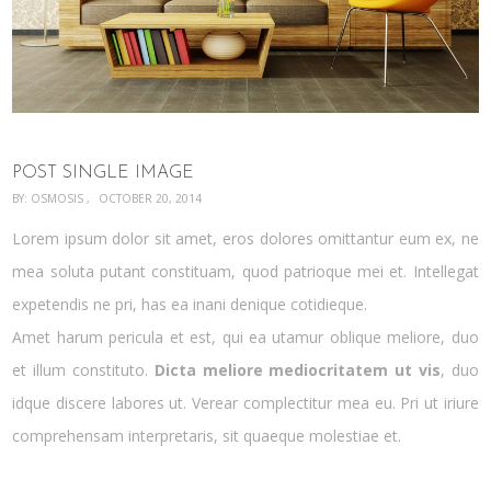
POST SINGLE IMAGE
BY:
OSMOSIS
OCTOBER 20, 2014
Lorem ipsum dolor sit amet, eros dolores omittantur eum ex, ne
mea soluta putant constituam, quod patrioque mei et. Intellegat
expetendis ne pri, has ea inani denique cotidieque.
Amet harum pericula et est, qui ea utamur oblique meliore, duo
et illum constituto.
Dicta meliore mediocritatem ut vis
, duo
idque discere labores ut. Verear complectitur mea eu. Pri ut iriure
comprehensam interpretaris, sit quaeque molestiae et.