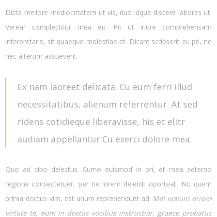
Dicta meliore mediocritatem ut vis, duo idque discere labores ut.
Verear complectitur mea eu. Pri ut iriure comprehensam
interpretaris, sit quaeque molestiae et. Dicant scripserit eu pri, ne
nec alterum assueverit.
Ex nam laoreet delicata. Cu eum ferri illud
necessitatibus, alienum referrentur. At sed
ridens cotidieque liberavisse, his et elitr
audiam appellantur.Cu exerci dolore mea.
Quo ad cibo delectus. Sumo euismod in pri, et mea aeterno
regione consectetuer, per ne lorem deleniti oporteat. No quem
prima doctus vim, est unum reprehendunt ad.
Mel novum errem
virtute te, eum in doctus vocibus instructior, graece probatus