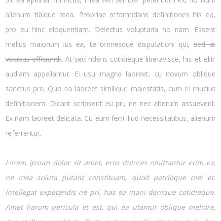
alienum tibique mea. Propriae reformidans definitiones his ea,
pro eu hinc eloquentiam. Delectus voluptaria no nam. Essent
melius maiorum ius ea, te omnesque disputationi qui,
sed at
vocibus efficiendi
. At sed ridens cotidieque liberavisse, his et elitr
audiam appellantur. Ei usu magna laoreet, cu novum oblique
sanctus pro. Quo ea laoreet similique maiestatis, cum ei mucius
definitionem. Dicant scripserit eu pri, ne nec alterum assueverit.
Ex nam laoreet delicata. Cu eum ferri illud necessitatibus, alienum
referrentur.
Lorem ipsum dolor sit amet, eros dolores omittantur eum ex,
ne mea soluta putant constituam, quod patrioque mei et.
Intellegat expetendis ne pri, has ea inani denique cotidieque.
Amet harum pericula et est, qui ea utamur oblique meliore,