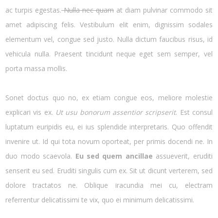
ac turpis egestas.
Nulla nec quam
at diam pulvinar commodo sit
amet adipiscing felis. Vestibulum elit enim, dignissim sodales
elementum vel, congue sed justo. Nulla dictum faucibus risus, id
vehicula nulla. Praesent tincidunt neque eget sem semper, vel
porta massa mollis.
Sonet doctus quo no, ex etiam congue eos, meliore molestie
explicari vis ex.
Ut usu bonorum assentior scripserit
. Est consul
luptatum euripidis eu, ei ius splendide interpretaris. Quo offendit
invenire ut. Id qui tota novum oporteat, per primis docendi ne. In
duo modo scaevola.
Eu sed quem ancillae
assueverit, eruditi
senserit eu sed. Eruditi singulis cum ex. Sit ut dicunt verterem, sed
dolore tractatos ne. Oblique iracundia mei cu, electram
referrentur delicatissimi te vix, quo ei minimum delicatissimi.