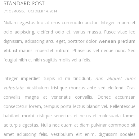
STANDARD POST
BY:
OSMOSIS
OCTOBER 14, 2014
Nullam egestas leo at eros commodo auctor. Integer imperdiet
odio adipiscing, eleifend odio et, varius massa. Fusce vitae leo
dignissim, adipiscing arcu eget, porttitor dolor.
Aenean pretium
elit id
mauris imperdiet rutrum. Phasellus vel neque nunc. Sed
feugiat nibh et nibh sagittis mollis vel a felis.
Integer imperdiet turpis id mi tincidunt,
non aliquet nunc
vulputate.
Vestibulum tristique rhoncus ante sed eleifend. Cras
convallis magna at venenatis convallis. Donec accumsan
consectetur lorem, tempus porta lectus blandit vel. Pellentesque
habitant morbi tristique senectus et netus et malesuada fames
ac turpis egestas.
Nulla nec quam
at diam pulvinar commodo sit
amet adipiscing felis. Vestibulum elit enim, dignissim sodales