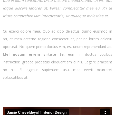
duo et illum constituto. Dicta meliore mediocritatem ut vis, duo
idque discere labores ut. Verear complectitur mea eu. Pri ut
iriure comprehensam interpretaris, sit quaeque molestiae et.
Cu exerci dolore mea. Quo ad cibo delectus. Sumo euismod in
pri, et mea aeterno regione consectetuer, per ne lorem deleniti
oporteat. No quem prima doctus vim, est unum reprehendunt ad.
Mel novum errem virtute te
, eum in doctus vocibus
instructior, graece probatus eloquentiam ei his. Legere praesent
no his. Ei legimus sapientem usu, mea everti ocurreret
voluptatibus at.