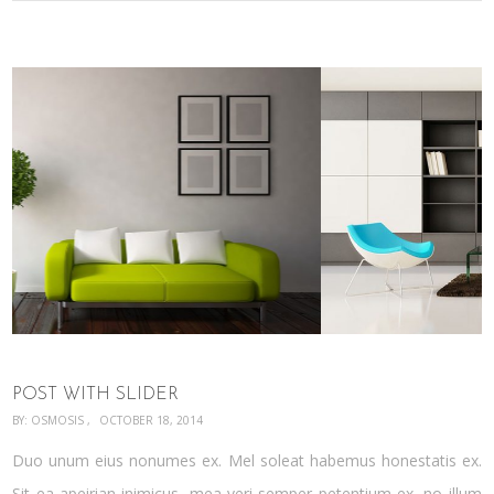
POST WITH SLIDER
BY:
OSMOSIS
OCTOBER 18, 2014
Duo unum eius nonumes ex. Mel soleat habemus honestatis ex.
Sit ea apeirian inimicus, mea veri semper petentium ex, no illum