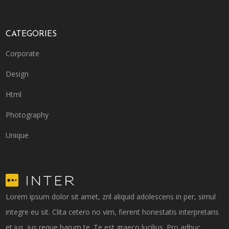
CATEGORIES
Corporate
Design
Html
Photography
Unique
Lorem ipsum dolor sit amet, zril aliquid adolescens in per, simul
integre eu sit. Clita cetero no vim, fierent honestatis interpretaris
et ius, ius reque harum te. Te est graeco lucilius. Pro adhuc